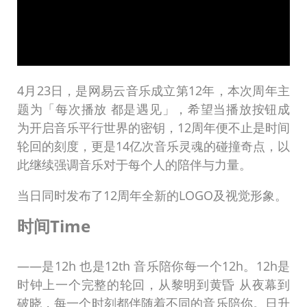
4月23日，是网易云音乐成立第12年，本次周年主
题为「每次播放 都是遇见」，希望当播放按钮成
为开启音乐平行世界的密钥，12周年便不止是时间
轮回的刻度，更是14亿次音乐灵魂的碰撞奇点，以
此继续强调音乐对于每个人的陪伴与力量。
当日同时发布了12周年全新的LOGO及视觉形象。
时间Time
——是12h 也是12th 音乐陪你每一个12h。12h是
时钟上一个完整的轮回，从黎明到黄昏 从夜幕到
破晓，每一个时刻都伴随着不同的音乐陪你。日升